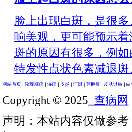
脸上出现白斑，是很多
响美观，更可能预示着
斑的原因有很多，例如
特发性点状色素减退斑
网站首页
|
玫瑰糠疹
|
湿疹
|
皮炎
|
汗斑
|
荨麻疹
|
皮肤过敏
|
白
Copyright © 2025
查病网
声明：本站内容仅做参考