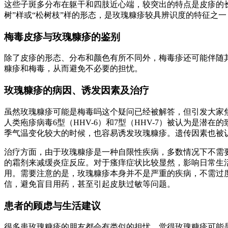
这些子斑多分布在躯干和四肢近心端，较突出的特点是皮疹的
树”样或“松树枝”样的形态，是玫瑰糠疹较具辨识度的特征之
梅毒皮疹与玫瑰糠疹的鉴别
除了皮疹的形态、分布和颜色有所不同外，梅毒疹还可能伴随
糠疹和梅毒，从而避免不必要的担忧。
玫瑰糠疹的病因、诱发因素及治疗
虽然玫瑰糠疹可能是梅毒吗这个疑问已经被解答，但引发大家
人类疱疹病毒6型（HHV-6）和7型（HHV-7）被认为是
季气温变化较大的时候，也容易诱发玫瑰糠疹。遗传因素也被
治疗方面，由于玫瑰糠疹是一种自限性疾病，多数情况下不需
的霜剂来减缓炎症反应。对于瘙痒症状比较显然，影响日常生
用。需要注意的是，玫瑰糠疹本身并不是严重的疾病，不需过度
信，避免盲目用药，甚至引起皮肤过敏等问题。
患者的顾虑与生活建议
很多患玫瑰糠疹的朋友都会有类似的担忧，觉得玫瑰糠疹可能