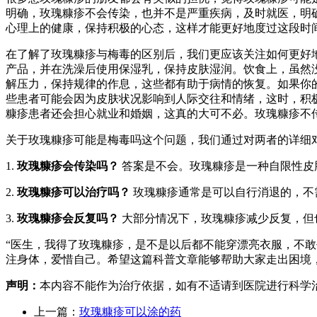
明确，玫瑰糠疹不会传染，也并不是严重疾病，及时就医，明
心理上的健康，保持积极的心态，这样才能更好地度过这段时间
在了解了玫瑰糠疹与梅毒的区别后，我们更应该关注如何更好
产品，并在洗澡后使用保湿乳，保持皮肤湿润。饮食上，虽然
解压力，保持规律的作息，这些都有助于病情的恢复。如果你
些患者可能会因为皮肤状况影响到人际交往和情绪，这时，积
糠疹患者还会担心就业和婚姻，这真的大可不必。玫瑰糠疹不
关于玫瑰糠疹可能是梅毒吗这个问题，我们通过对两者的详细
1.
玫瑰糠疹会传染吗？
答案是不会。玫瑰糠疹是一种自限性皮
2.
玫瑰糠疹可以治疗吗？
玫瑰糠疹通常是可以自行消退的，不
3.
玫瑰糠疹会反复吗？
大部分情况下，玫瑰糠疹减少反复，但
“医生，我得了玫瑰糠疹，是不是以后都不能穿漂亮衣服，不
注身体，爱惜自己。希望这篇科普文章能够帮助大家走出困境
声明：
本内容不能作为治疗依据，如有不适请到医院进行科学
上一篇：
玫瑰糠疹可以涂的药