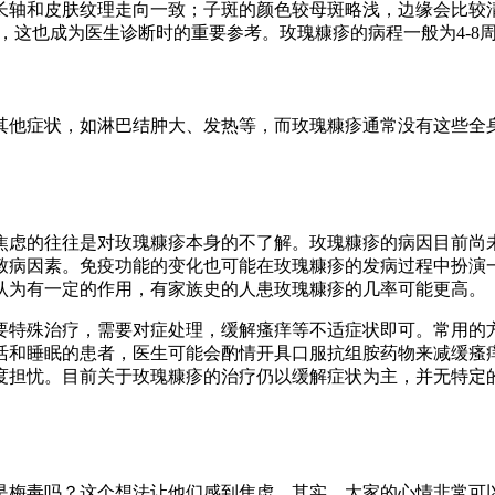
长轴和皮肤纹理走向一致；子斑的颜色较母斑略浅，边缘会比较
一，这也成为医生诊断时的重要参考。玫瑰糠疹的病程一般为4-8
其他症状，如淋巴结肿大、发热等，而玫瑰糠疹通常没有这些全
焦虑的往往是对玫瑰糠疹本身的不了解。玫瑰糠疹的病因目前尚
潜在的致病因素。免疫功能的变化也可能在玫瑰糠疹的发病过程中
认为有一定的作用，有家族史的人患玫瑰糠疹的几率可能更高。
要特殊治疗，需要对症处理，缓解瘙痒等不适症状即可。常用的
活和睡眠的患者，医生可能会酌情开具口服抗组胺药物来减缓瘙
担忧。目前关于玫瑰糠疹的治疗仍以缓解症状为主，并无特定的治
是梅毒吗？这个想法让他们感到焦虑。其实，大家的心情非常可