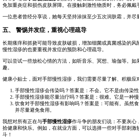
免加重炎症和损伤皮肤屏障。在接触刺激性物质时，务必佩戴
一位患者曾经分享说，她每天坚持涂抹至少五次润肤霜，并尽
五、 警惕并发症，重视心理疏导
长期瘙痒和抓挠可能导致皮肤破损，增加细菌或真菌感染的风
慢性湿疹的也要重视并发症的预防和心理疏导。
可以尝试一些放松心情的方法，如听音乐、冥想、瑜伽等。如
趣。
健康小贴士，面对手部慢性湿疹，我们需要尽量了解、积极应
手部慢性湿疹会传染吗？答案是：不会。它不是由传染性
手部慢性湿疹能尽量治疗吗？答案是：很难。它是一种慢
饮食对手部慢性湿疹有影响吗？答案是：可能有。虽然食
并尽量避免食用。
我想对所有正在与
手部慢性湿疹
作斗争的朋友们说：不要灰心
拾健康和快乐。例如，在就业方面，可以选择一些对手部刺激
斗！